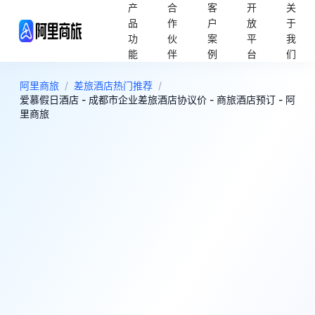
产
合
客
开
关
品
作
户
放
于
功
伙
案
平
我
能
伴
例
台
们
阿里商旅
/
差旅酒店热门推荐
/
爱慕假日酒店 - 成都市企业差旅酒店协议价 - 商旅酒店预订 - 阿
里商旅
2
好