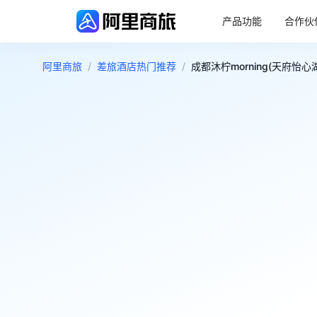
产品功能
合作伙
阿里商旅
/
差旅酒店热门推荐
/
成都沐柠morning(天府怡心
4.6
很好