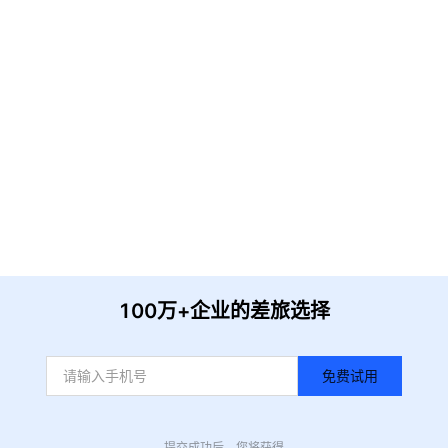
请输入企业名称
获取验证
提 交
收到信息后我们会尽快安排时间与您联系
100万+企业的差旅选择
免费试用
提交成功后，您将获得