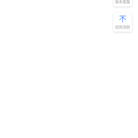
联系客服
回到顶部
新手指南
商旅产品
扫码安装阿里
微信扫码关
商旅APP
阿里商旅公
号
如何开通阿里商旅
预订中心
快速使用阿里商旅
管理后台
快速了解阿里商旅
服务商平台
开放平台
集成平台