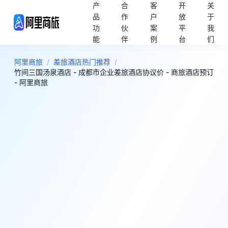
产
合
客
开
关
品
作
户
放
于
功
伙
案
平
我
能
伴
例
台
们
阿里商旅
/
差旅酒店热门推荐
/
竹间三国汤泉酒店 - 成都市企业差旅酒店协议价 - 商旅酒店预订
- 阿里商旅
6
很好