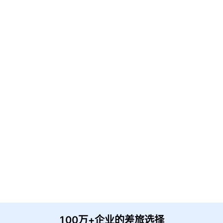
立即获取
免费解决方案!
请输入企业名称
获取验证
提 交
收到信息后我们会尽快安排时间与您联系
100万+企业的差旅选择