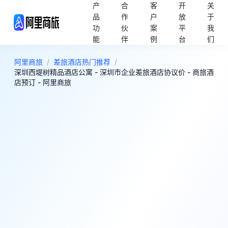
产
合
客
开
关
品
作
户
放
于
功
伙
案
平
我
能
伴
例
台
们
阿里商旅
/
差旅酒店热门推荐
/
深圳西堤树精品酒店公寓 - 深圳市企业差旅酒店协议价 - 商旅酒
店预订 - 阿里商旅